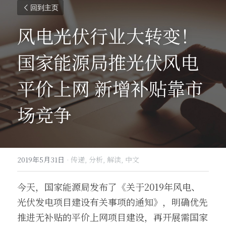
回到主页
风电光伏行业大转变！
国家能源局推光伏风电
平价上网 新增补贴靠市
场竞争
2019年5月31日
·
传递,
分析,
解读,
中文
今天，国家能源局发布了《关于2019年风电、
光伏发电项目建设有关事项的通知》，明确优先
推进无补贴的平价上网项目建设，再开展需国家