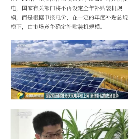
电，国家有关部门将不再设定全年补贴装机规
模，而是根据申报电价，在一定的年度补贴总规
模下，由市场竞争确定补贴装机规模。