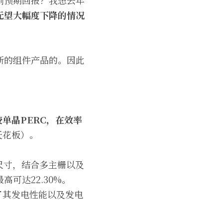
到预期回报？我想去年
无望大幅度下降的情况
新的组件产品的。因此
相较单晶PERC，在效率
天花板）。
mm尺寸，结合多主栅以及
可达22.30%。
了其发电性能以及发电