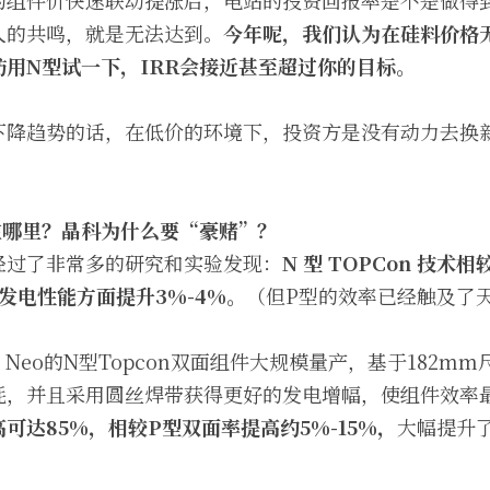
的组件价快速联动提涨后，电站的投资回报率是不是做得
人的共鸣，就是无法达到。
今年呢，我们认为在硅料价格
用N型试一下，IRR会接近甚至超过你的目标。
下降趋势的话，在低价的环境下，投资方是没有动力去换
。
在哪里？晶科为什么要“豪赌”？
经过了非常多的研究和实验发现：
N 型 TOPCon 技术
，发电性能方面提升3%-4%。
（但P型的效率已经触及了
r Neo的N型Topcon双面组件大规模量产，基于182
，并且采用圆丝焊带获得更好的发电增幅，使组件效率最高
率最高可达85%，相较P型双面率提高约5%-15%，
大幅提升