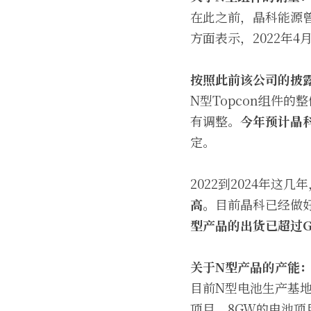
在此之前，晶科能源曾
方面表示，2022年
按照此前该公司的披露
N型Topcon组件
有调整。
今年预计晶
定。
2022到2024年这
高。
目前晶科已经做
型产品的出货已超过
关于N型产品的产能
目前N型电池生产基地
项目，8GW的电池项