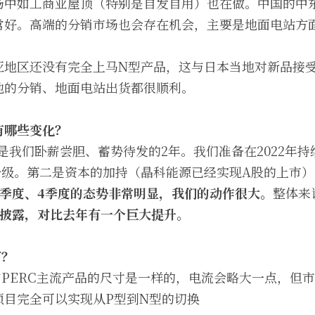
场中如工商业屋顶（特别是自发自用）也在做。中国的中
常好。高端的分销市场也会存在机会，主要是地面电站方
亚地区还没有完全上马N型产品，这与日本当地对新品接
地的分销、地面电站出货都很顺利。
有哪些变化？
21年是我们卧薪尝胆、蓄势待发的2年。我们准备在2022年
升级。第二是资本的加持（晶科能源已经实现A股的上市）
3季度、4季度的态势非常明显，我们的动作很大。
整体来
里披露，对比去年有一个巨大提升。
何？
与PERC主流产品的尺寸是一样的，电流会略大一点，但
项目完全可以实现从P型到N型的切换