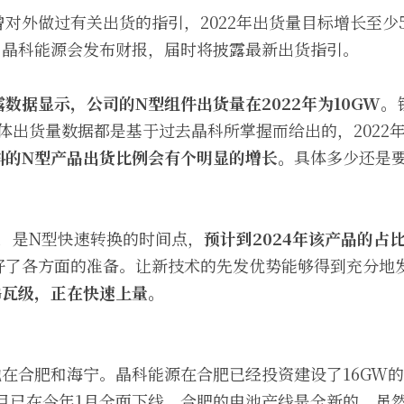
对外做过有关出货的指引，2022年出货量目标增长至少
4月晶科能源会发布财报，届时将披露最新出货指引。
数据显示，公司的N型组件出货量在2022年为10GW。
的整体出货量数据都是基于过去晶科所掌握而给出的，202
科的N型产品出货比例会有个明显的增长。
具体多少还是
几年，是N型快速转换的时间点，
预计到2024年该产品的占
好了各方面的准备。让新技术的先发优势能够得到充分地
G瓦级，正在快速上量。
：
在合肥和海宁。晶科能源在合肥已经投资建设了16GW的N
目已在今年1月全面下线。合肥的电池产线是全新的，虽然T