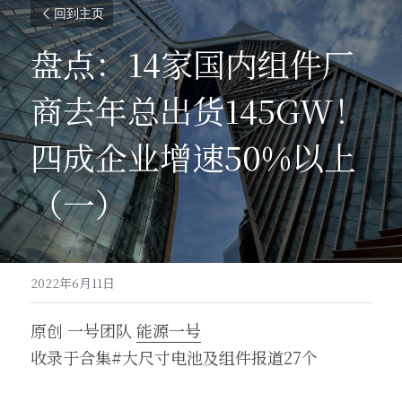
回到主页
盘点：14家国内组件厂
商去年总出货145GW！
四成企业增速50%以上
（一）
2022年6月11日
原创 一号团队 
能源一号
收录于合集#大尺寸电池及组件报道27个