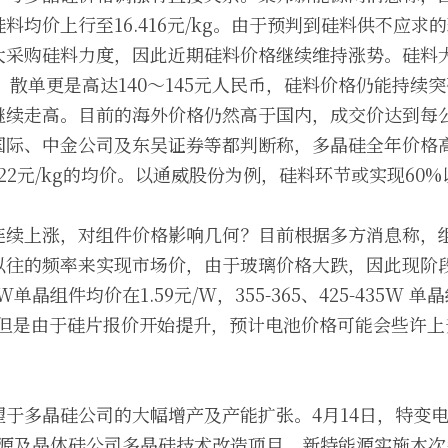
料均价上行至16.416元/kg。由于预判到硅料供不应求
大采购硅料力度，因此近期硅料价格继续维持涨势。硅料
民币，散单更是高达140～145元人民币，硅料价格仍能持
续走高。目前的海外价格仍然高于国内，成交价达到每公斤
国际、中金公司及东吴证券等都判断称，多晶硅全年价格
22元/kg的均价。以通威股份为例，硅料环节或实现60%
连续上涨，对组件价格影响几何？目前根据多方消息称，
以往的频率来实现市场价，由于玻璃价格大跌，因此现阶
05W单晶组件均价在1.59元/W，355-365、425-435W 单
。但是由于硅片报价开始提升，预计电池价格可能会些许上
望于多晶硅公司的大幅增产及产能扩张。4月14日，特变
特能源及晶体硅公司多晶硅技术改造项目。新特能源实施本