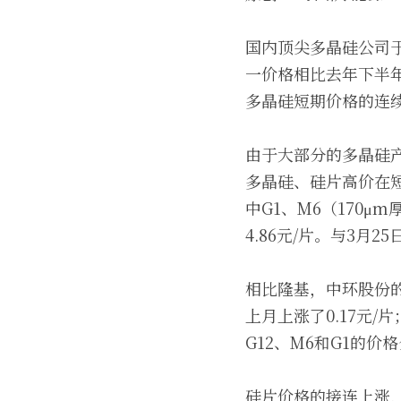
国内顶尖多晶硅公司
一价格相比去年下半年
多晶硅短期价格的连
由于大部分的多晶硅
多晶硅、硅片高价在短
中G1、M6（170μm
4.86元/片。与3月2
相比隆基，中环股份的
上月上涨了0.17元/
G12、M6和G1的价格分
硅片价格的接连上涨