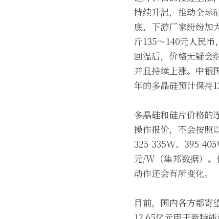
持续升温，推动全球硅
底，下游厂家纷纷加
斤135～140元人
回温后，价格无疑会继
并且持续上涨。中银
年的多晶硅预计保持1
多晶硅和硅片价格的
操作报价，不会按照
325-335W、395-4
元/W（集邦数据）
动作还会有所变化。 
目前，国内各方都寄
12.65亿元用于新