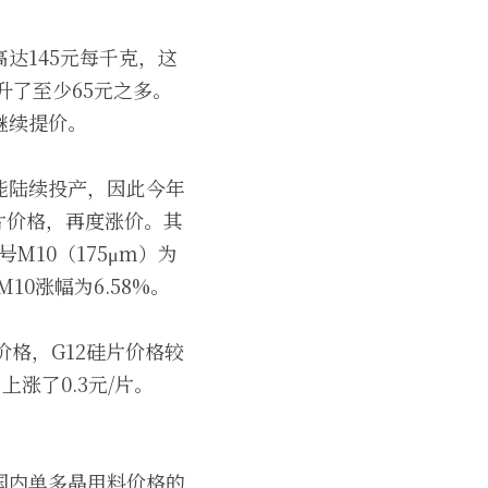
达145元每千克，这
了至少65元之多。 
继续提价。
能陆续投产，因此今年
片价格，再度涨价。其
号M10（175μm）为
10涨幅为6.58%。 
价格，G12硅片价格较
上涨了0.3元/片。
国内单多晶用料价格的