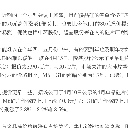
于近期的一个小型会议上透露，目前多晶硅的签单价格已高
的70元高价涨至1倍以上，也要比今年1月的80元报价提升
续暴涨，促使包括中环股份、隆基股份等在内的硅片厂商
产能难以在今年四、五月份出来，有的要到年底及明年才
期内难以缓解。 就在4月15日，隆基股份公示了单晶硅
厚度）报价为3.90元/片、4.00元/片，市场关注的大硅片型
5日公示的价格相比，M6、G1的涨幅分别为6.7%、6.8%，M
提价更早一些。据该公司于4月10日公示的4月单晶硅片
片；M6硅片价格较上月上涨了0.3元/片；G1硅片价格较上月
别涨了2.8%、8.2%和8.5%。 
，与多晶硅价格调涨有直接关系。集邦新能源网消息称，