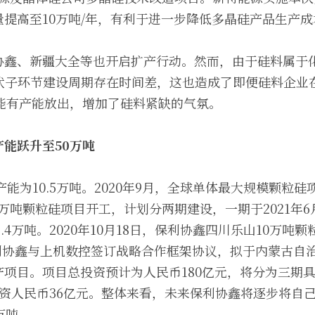
提高至10万吨/年，有利于进一步降低多晶硅产品生产成
协鑫、新疆大全等也开启扩产行动。然而，由于硅料属于
伏子环节建设周期存在时间差，这也造成了即便硅料企业在
才能有产能放出，增加了硅料紧缺的气氛。 
能跃升至50万吨
产能为10.5万吨。2020年9月，全球单体最大规模颗粒
.4万吨颗粒硅项目开工，计划分两期建设，一期于2021年
5.4万吨。2020年10月18日，保利协鑫四川乐山10万吨
，保利协鑫与上机数控签订战略合作框架协议，拟于内蒙古自
产项目。项目总投资预计为人民币180亿元，将分为三期
投资人民币36亿元。整体来看，未来保利协鑫将逐步将自
万吨。 