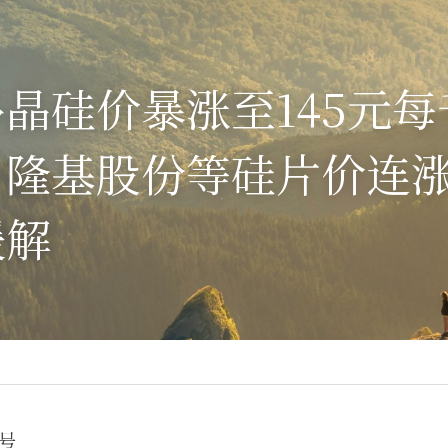
晶硅价暴涨至145元
、隆基股份等硅片价连
缓解
号 