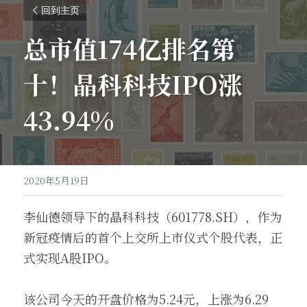
回到主页
总市值174亿排名第
十！晶科科技IPO涨
43.94%
2020年5月19日
李仙德领导下的晶科科技（601778.SH），作为
新冠疫情后的首个上交所上市仪式个股代表，正
式实现A股IPO。
该公司今天的开盘价格为5.24元，上涨为6.29