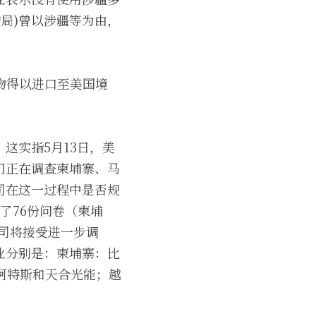
护局)曾以涉疆等为由，
物得以进口至美国境
这实指5月13日，美
门正在调查柬埔寨、马
司在这一过程中是否规
了76份问卷（柬埔
公司将接受进一步调
业分别是：柬埔寨：比
泰国：阿特斯和天合光能；越