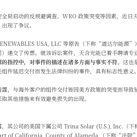
安全局启动的反规避调查、WRO 政策突变等因素，近日
，出现了争议。
S RENEWABLES USA, LLC 等原告（下称“道达尔
司）递交了传票。就该诉讼案件，天合光能已着手聘请专
源的指控中，对事件的描述在诸多方面与事实不符。
这也
关组件延迟交付而发生法律纠纷的事件，具有标志性意义
透露，与海外客户的组件交付皆因美方政策的突变而导致
采取其他措施来有效避免损失的出现。
公司的美国下属公司 Trina Solar (U.S.), Inc
urt of California, County of Alameda （