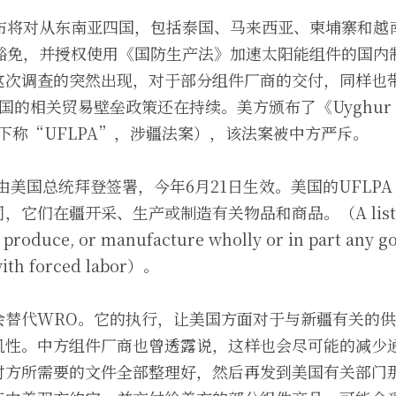
宣布将对从东南亚四国，包括泰国、马来西亚、柬埔寨和越
税豁免，并授权使用《国防生产法》加速太阳能组件的国内
这次调查的突然出现，对于部分组件厂商的交付，同样也
的相关贸易壁垒政策还在持续。美方颁布了《Uyghur Forc
ct》（下称“UFLPA”，涉疆法案），该法案被中方严斥。
日由美国总统拜登签署，今年6月21日生效。美国的UFLPA Ent
们在疆开采、生产或制造有关物品和商品。（A list of ent
 produce, or manufacture wholly or in part any goo
ith forced labor）。
会替代WRO。它的执行，让美国方面对于与新疆有关的
机性。中方组件厂商也曾透露说，这样也会尽可能的减少
对方所需要的文件全部整理好，然后再发到美国有关部门