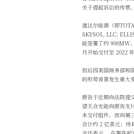
关于提起诉讼的传票
道达尔能源（即TOTALENE
SKYSOL, LLC; EL
能签署了约 900MW、
月开始交付至 2022 年
但后因美国商务部和国
的形势背景发生重大
原告于近期向法院提
望天合光能向原告支
未交付组件、而向第
合计约 2 亿美元；
合还表示， 在案件