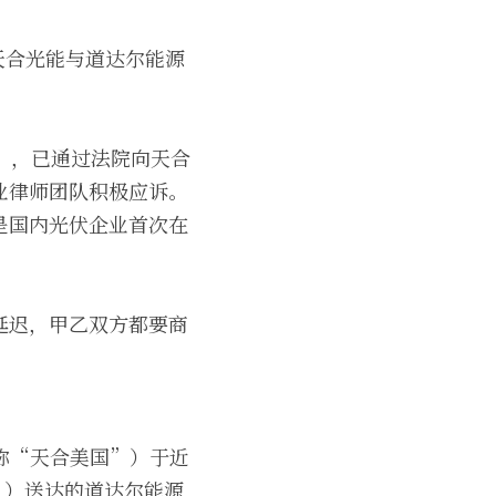
天合光能与道达尔能源
能源”），已通过法院向天合
业律师团队积极应诉。
是国内光伏企业首次在
。
延迟，甲乙双方都要商
.（下称“天合美国”）于近
下称“法院”）送达的道达尔能源