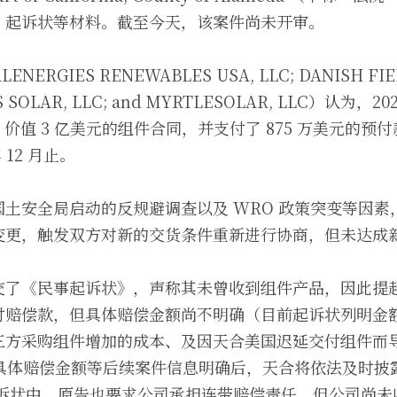
、起诉状等材料。截至今天，该案件尚未开审。
RGIES RENEWABLES USA, LLC; DANISH FIELD
LIS SOLAR, LLC; and MYRTLESOLAR, LLC）认为，
价值 3 亿美元的组件合同，并支付了 875 万美元的预付款，约
 12 月止。
土安全局启动的反规避调查以及 WRO 政策突变等因素
变更，触发双方对新的交货条件重新进行协商，但未达成
交了《民事起诉状》，声称其未曾收到组件产品，因此提
付赔偿款，但具体赔偿金额尚不明确（目前起诉状列明金
三方采购组件增加的成本、及因天合美国迟延交付组件而
待具体赔偿金额等后续案件信息明确后，天合将依法及时披
起诉状中，原告也要求公司承担连带赔偿责任，但公司尚未