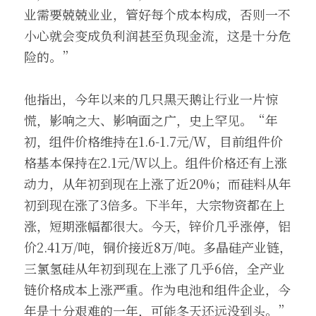
业需要兢兢业业，管好每个成本构成，否则一不
小心就会变成负利润甚至负现金流，这是十分危
险的。”
他指出，今年以来的几只黑天鹅让行业一片惊
慌，影响之大、影响面之广，史上罕见。“年
初，组件价格维持在1.6-1.7元/W，目前组件价
格基本保持在2.1元/W以上。组件价格还有上涨
动力，从年初到现在上涨了近20%；而硅料从年
初到现在涨了3倍多。下半年，大宗物资都在上
涨，短期涨幅都很大。今天，锌价几乎涨停，铝
价2.41万/吨，铜价接近8万/吨。多晶硅产业链，
三氯氢硅从年初到现在上涨了几乎6倍，全产业
链价格成本上涨严重。作为电池和组件企业，今
年是十分艰难的一年，可能冬天还远没到头。”