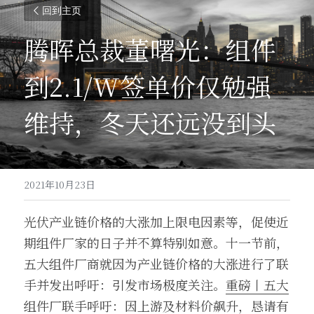
回到主页
腾晖总裁董曙光：组件
到2.1/W签单价仅勉强
维持，冬天还远没到头
2021年10月23日
光伏产业链价格的大涨加上限电因素等，促使近
期组件厂家的日子并不算特别如意。十一节前，
五大组件厂商就因为产业链价格的大涨进行了联
手并发出呼吁：引发市场极度关注。
重磅丨五大
组件厂联手呼吁：因上游及材料价飙升，恳请有