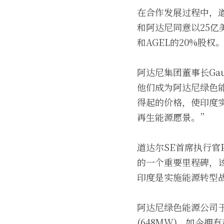
在合作发展过程中，
和阿达尼同意以25亿美
和AGEL的20%股权
阿达尼集团董事长Ga
他们成为阿达尼绿色
得起的价格，使印度实
再生能源愿景。”
道达尔SE首席执行官P
的一个重要里程碑，该
印度是实施能源转型
阿达尼绿色能源公司于
(648MW)，如今