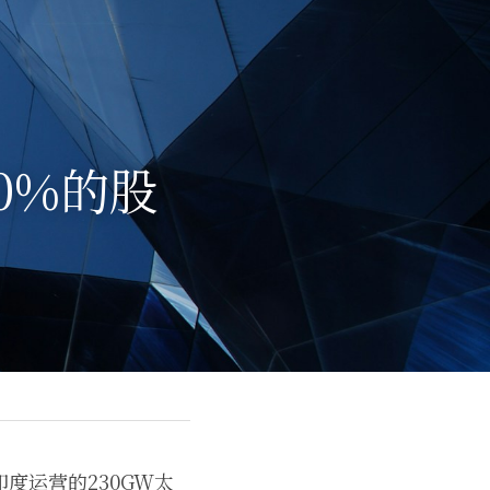
0%的股
度运营的230GW太