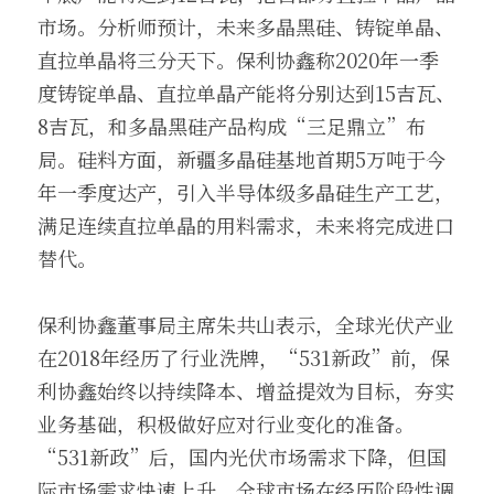
市场。分析师预计，未来多晶黑硅、铸锭单晶、
直拉单晶将三分天下。保利协鑫称2020年一季
度铸锭单晶、直拉单晶产能将分别达到15吉瓦、
8吉瓦，和多晶黑硅产品构成“三足鼎立”布
局。硅料方面，新疆多晶硅基地首期5万吨于今
年一季度达产，引入半导体级多晶硅生产工艺，
满足连续直拉单晶的用料需求，未来将完成进口
替代。
保利协鑫董事局主席朱共山表示，全球光伏产业
在2018年经历了行业洗牌，“531新政”前，保
利协鑫始终以持续降本、增益提效为目标，夯实
业务基础，积极做好应对行业变化的准备。
“531新政”后，国内光伏市场需求下降，但国
际市场需求快速上升，全球市场在经历阶段性调