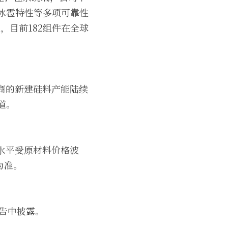
抗冰雹特性等多项可靠性
，目前182组件在全球
厂商的新建硅料产能陆续
道。
水平受原材料价格波
为准。
报告中披露。