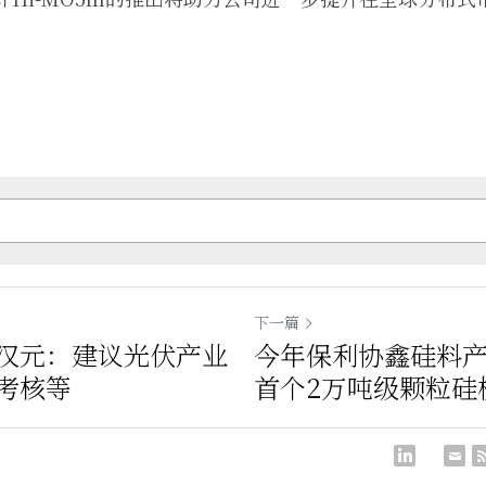
下一篇
汉元：建议光伏产业
今年保利协鑫硅料产
考核等
首个2万吨级颗粒硅