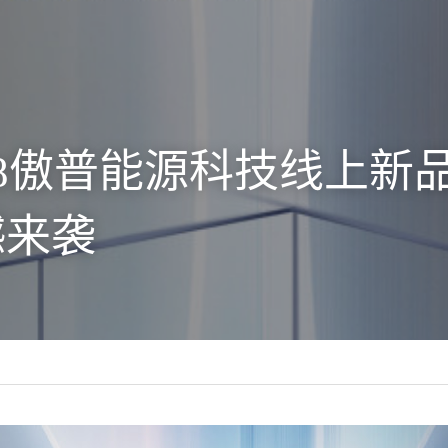
9.28傲普能源科技线上新
撼来袭