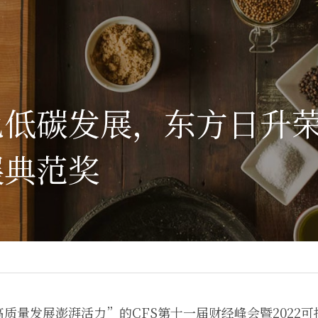
低碳发展，东方日升荣获
展典范奖
质量发展澎湃活力”的CFS第十一届财经峰会暨2022