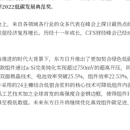
2022低碳发展典范奖
。
峰会上，来自各领域各行业的众多代表在峰会上探讨最热点
共促经济复苏增长。历经十一年成长，CFS财经峰会已经
推进的时代大背景下，东方日升推出了更加契合绿色低碳时
款组件通过a-Si完美钝化实现超过750mV的超高开压，
双面微晶技术，电池效率突破25.5%，组件效率22.53%
伏曦组件采用的24主栅结合低银含浆料的核心技术可降低组件
工艺技术加之全球首发的高强度合金钢边框，使得组件Hyp
降至极低数值。未来东方日升将继续优化高效组件碳足迹