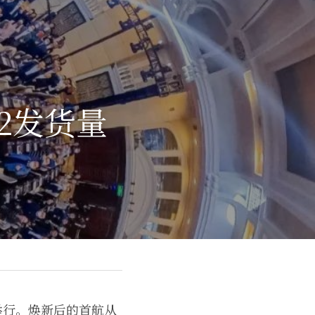
2发货量
举行。焕新后的首航从