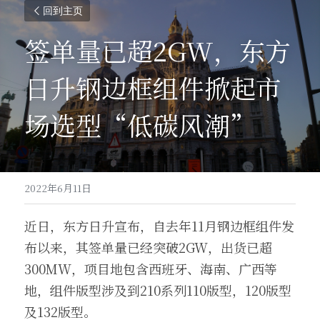
回到主页
签单量已超2GW，东方
日升钢边框组件掀起市
场选型“低碳风潮”
2022年6月11日
近日，东方日升宣布，自去年11月钢边框组件发
布以来，其签单量已经突破2GW，出货已超
300MW，项目地包含西班牙、海南、广西等
地，组件版型涉及到210系列110版型，120版型
及132版型。