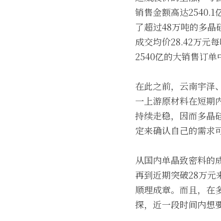
销售金额高达2540
了超过48万吨的多
成交均价28.42万元
2540亿的大销售订单
在此之前，云南宇泽
一上游原材料在短期
持续走稳，因而多晶
定来确认自己的需求
从国内单晶致密料的成
再到近期突破28万
顺理成章。而且，在
探，近一段时间内想