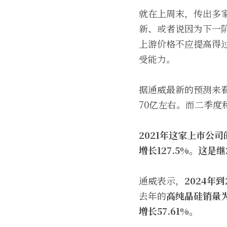
就在上周末，传出多
新、或者说因为下一
上游价格不应提高得
受能力。
据通威最新的预测来看
70亿左右。而二季度
2021
年这家上市公司的
增长127.5%。这是
通威表示，
2024
年到
去年的
高纯晶硅销量为
增长57.61%
。