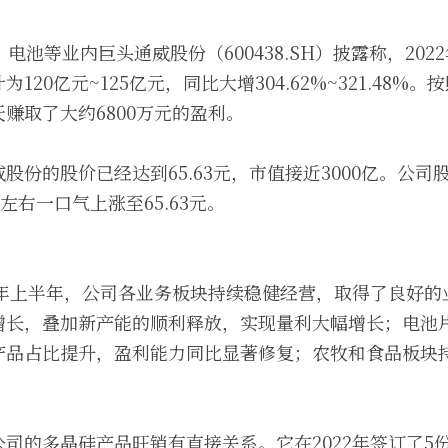
电池等业内巨头通威股份（600438.SH）披露称，20
20亿元~125亿元，同比大增304.62%~321.48%。
赚取了大约6800万元的盈利。
股份的股价已经达到65.63元，市值接近3000亿。公司
左右一口气上涨至65.63元。
2年上半年，公司各业务板块持续稳健经营，取得了良好
增长，叠加新产能的顺利释放，实现量利大幅增长；电池
产品占比提升，盈利能力同比显著修复；农牧和食品板块
司的多晶硅产品旺销有直接关系。它在2022年签订了5