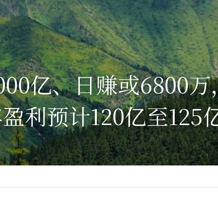
000亿、日赚或6800
盈利预计120亿至125