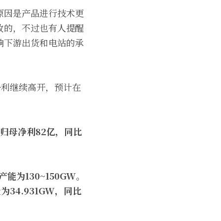
原因是产品进行技术更
致的，不过也有人提醒
响下游出货和电站的承
的净利继续高开，预计在
，归母净利82亿，同比
能为130~150GW。
34.931GW，同比