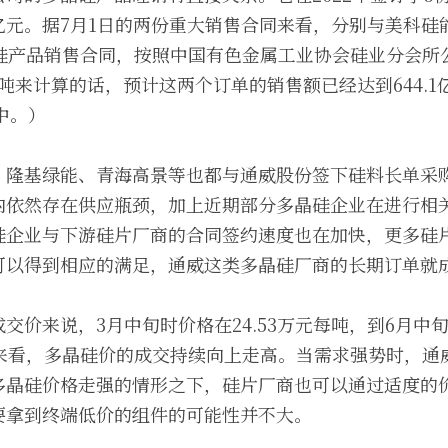
.1亿元。据7月1日的两份重大销售合同来看，分别与美科
晶硅产品销售合同，按照中国有色金属工业协会硅业分会所
每吨来计算的话，预计这两个订单的销售额已经达到644.1
中。）
、隆基绿能、青海高景等也都与通威股份签下硅料长单采
内依然存在供应瓶颈，加上近期部分多晶硅企业在进行相
硅企业与下游硅片厂商的合同签约速度也在加快，更多硅
可以得到相应的满足，通威这类多晶硅厂商的长期订单就
交价来说，3月中旬时价格在24.53万元每吨，到6月中旬价
元来看，多晶硅价的成交持续向上走高。当需求强势时，通
多晶硅价格走强的情形之下，硅片厂商也可以通过适度的
要拿到终端低价的组件的可能性并不大。