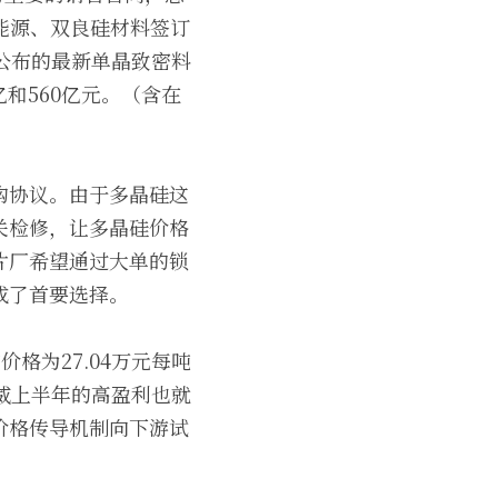
硅能源、双良硅材料签订
公布的最新单晶致密料
亿和560亿元。（含在
购协议。由于多晶硅这
关检修，让多晶硅价格
片厂希望通过大单的锁
成了首要选择。
格为27.04万元每吨
威上半年的高盈利也就
价格传导机制向下游试