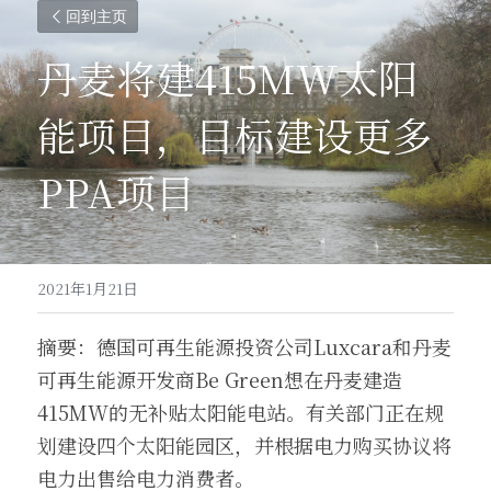
回到主页
丹麦将建415MW太阳
能项目，目标建设更多
PPA项目
2021年1月21日
摘要：德国可再生能源投资公司Luxcara和丹麦
可再生能源开发商Be Green想在丹麦建造
415MW的无补贴太阳能电站。有关部门正在规
划建设四个太阳能园区，并根据电力购买协议将
电力出售给电力消费者。