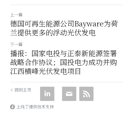
上一篇
德国可再生能源公司​Bayware为荷
兰提供更多的浮动光伏发电
下一篇
播报：国家电投与正泰新能源签署
战略合作协议；国投电力成功并购
江西横峰光伏发电项目
回到主页
上线了提供技术支持