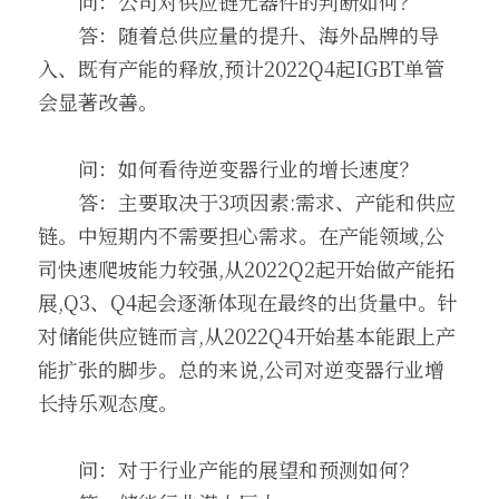
　　问：公司对供应链元器件的判断如何？
　　答：随着总供应量的提升、海外品牌的导
入、既有产能的释放,预计2022Q4起IGBT单管
会显著改善。
　　问：如何看待逆变器行业的增长速度？
　　答：主要取决于3项因素:需求、产能和供应
链。中短期内不需要担心需求。在产能领域,公
司快速爬坡能力较强,从2022Q2起开始做产能拓
展,Q3、Q4起会逐渐体现在最终的出货量中。针
对储能供应链而言,从2022Q4开始基本能跟上产
能扩张的脚步。总的来说,公司对逆变器行业增
长持乐观态度。
　　问：对于行业产能的展望和预测如何？