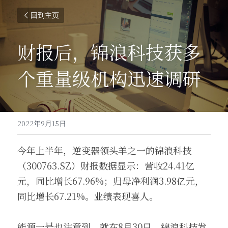
回到主页
财报后，锦浪科技获多
个重量级机构迅速调研
2022年9月15日
今年上半年，逆变器领头羊之一的锦浪科技
（300763.SZ）财报数据显示：营收24.41亿
元，同比增长67.96%；归母净利润3.98亿元，
同比增长67.21%。业绩表现喜人。
能源一号也注意到，就在8月30日，锦浪科技发