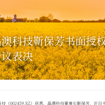
晶澳科技靳保芳书面授
会议表决
技（002459.SZ）获悉，晶澳科技董事长靳保芳，近