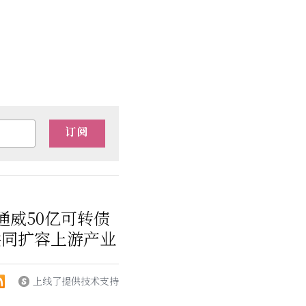
订阅
通威50亿可转债
共同扩容上游产业
上线了提供技术支持