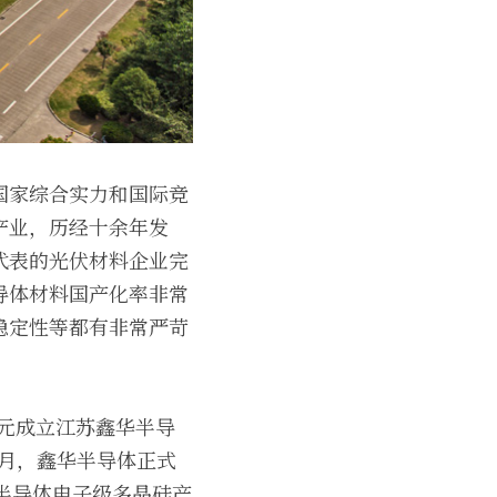
国家综合实力和国际竞
产业，历经十余年发
代表的光伏材料企业完
导体材料国产化率非常
稳定性等都有非常严苛
亿元成立江苏鑫华半导
1月，鑫华半导体正式
华半导体电子级多晶硅产