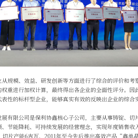
业从规模、效益、研发创新等方面进行了综合的评价和考
的权重进行加权计算，最终得出各企业的全面性评分。因
代表性的标杆型企业，能够真实有效的反映出企业的综合
展有限公司是保利协鑫核心子公司，主要从事铸锭、切片
领、节能降耗、可持续发展的经营理念，实现年度销售收入
，切片产能6吉瓦，2011年至今先后推出高效产品“鑫单