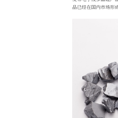
品已经在国内市场形