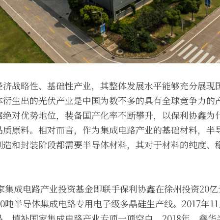
经济战略性、基础性产业，其整体发展水平能够充分展现
体衍生出的光伏产业是中国为数不多的具有全球竞争力的
据绝对优势地位，装备国产化率不断攀升，以保利协鑫为
品质原料。相对而言，作为集成电路产业的基础材料，半
制造和封装阶段都需要半导体材料，其对于材料的纯度、
，国家集成电路产业投资基金即联手保利协鑫在徐州投资20
00吨半导体集成电路专用电子级多晶硅生产线。2017年1
，填补国家集成电路产业专项一项空白。2018年，鑫