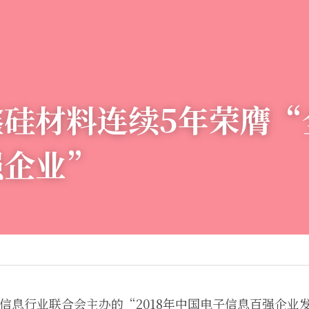
鑫硅材料
连续
5年
荣膺“
强
企业”
子信息行业联合会主办的“2018年中国电子信息百强企业