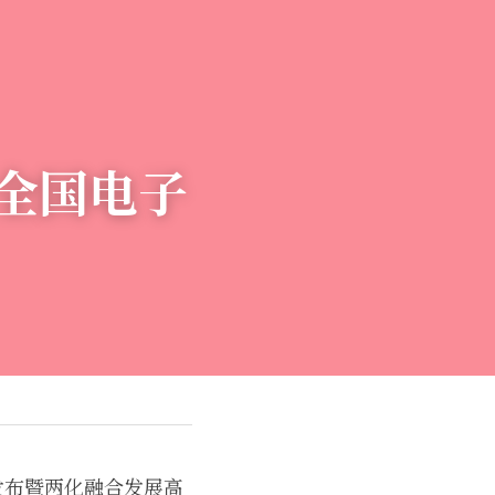
全国电子
发布暨两化融合发展高