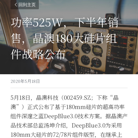
回到主页
功率525W，下半年销
售，晶澳180大硅片组
件战略公布
2020年5月18日
5月18日，晶澳科技（002459.SZ；下称“晶
澳”）正式公布了基于180mm硅片的超高功率
组件深邃之蓝DeepBlue3.0技术方案。据晶澳产
品技术部总监汤坤介绍，DeepBlue3.0为采用
180mm大硅片的72/78片组件版型，在继承上