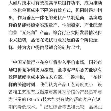
大硅片
技术
可有效提高单块组件功率，成为推动
一体化单瓦成本下降的有效方式
，
但
同时汤坤指
出，
作为垂直一体化的光伏产品制造商，晶澳选
择的是
能够稳定实现量产、性能稳定、产业配套
完善“无死角”产品
。综合行业实际
发展
情况
和
未来趋势
，晶澳在光伏行业发展的各个阶段选
择、并为客户提供
最适合的
硅片尺寸。
“中国光伏行业在今年将步入平价市场，国外市
场电价竞争则更为激烈，全球客户都急需能够有
效降低度电成本的技术方案。”汤坤说，“在这
样的关键时刻，我们认为
产品工艺跨度更小，设
备和工艺现有成熟度更高且现阶段的产品良率更
为正常的180mm技术能更有效的帮助客户在短
期内降低成本。”经过综合考虑和比较，晶澳正