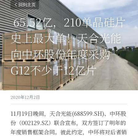
回到主页
 65.52亿，210单晶硅片
史上最大单！天合光能
向中环股份年度采购
G12不少于12亿片 
2020年12月2日
11月19日晚间，天合光能(688599.SH)、中环股
份（002129.SZ）联合宣布，双方签订了明年的
年度销售框架合同。彼此约定，中环将对后者销