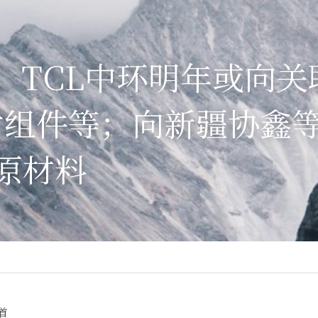
4亿！TCL中环明年或向
片组件等；向新疆协鑫
亿原材料
道