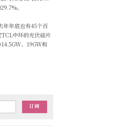
9.7%。
去年年底也有45个百
TCL中环的光伏硅片
.5GW、19GW和
订阅