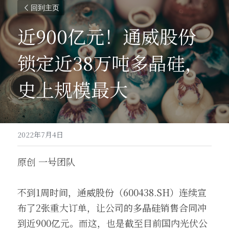
回到主页
近900亿元！通威股份
锁定近38万吨多晶硅，
史上规模最大
2022年7月4日
原创 一号团队
不到1周时间，通威股份（600438.SH）连续宣
布了2张重大订单，让公司的多晶硅销售合同冲
到近900亿元。而这，也是截至目前国内光伏公