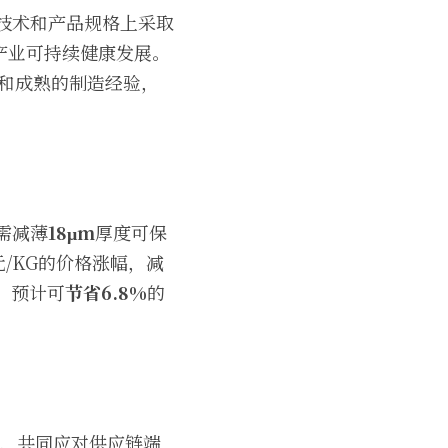
品技术和产品规格上采取
产业可持续健康发展。
累和成熟的制造经验，
需减薄
18μm
厚度可保
元/KG的价格涨幅，减
，预计可
节省6.8%
的
应用，共同应对供应链端