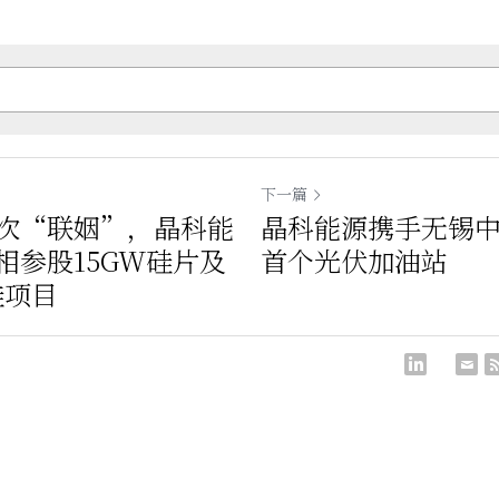
下一篇
次“联姻”，晶科能
晶科能源携手无锡
相参股15GW硅片及
首个光伏加油站
硅项目