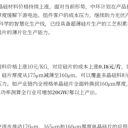
多晶硅材料价格持续上涨，面对当前形势，中环计划在产
厚度缓解下游电池、组件客户的成本压力，继续助力光伏
厂科学的智慧化生产线，已经具备超薄硅片生产的工艺积
硅片的薄片化生产能力。
料价格上涨10元/KG，对应硅片的成本上涨
0.18元/片
，
硅片厚度从175μm减薄至160μm，可以覆盖多晶硅料8
力。如产业链内全规格单晶硅片全面转换到160μm厚度
品功率测算全行业可增加
20GW/年
以上产出。
逐步推动170μm、165μm和160μm厚度单晶硅片的