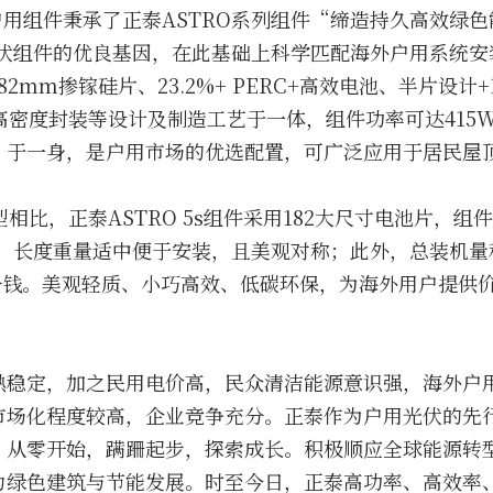
高效户用组件秉承了正泰ASTRO系列组件“缔造持久高效绿
效光伏组件的优良基因，在此基础上科学匹配海外户用系统
2mm掺镓硅片、23.2%+ PERC+高效电池、半片设计
高密度封装等设计及制造工艺于一体，组件功率可达415W，
”于一身，是户用市场的优选配置，可广泛应用于居民屋
40版型相比，正泰ASTRO 5s组件采用182大尺寸电池片，组
良，长度重量适中便于安装，且美观对称；此外，总装机量
5分钱。美观轻质、小巧高效、低碳环保，为海外用户提供
熟稳定，加之民用电价高，民众清洁能源意识强，海外户
场化程度较高，企业竞争充分。正泰作为户用光伏的先行
，从零开始，蹒跚起步，探索成长。积极顺应全球能源转
力绿色建筑与节能发展。时至今日，正泰高功率、高效率