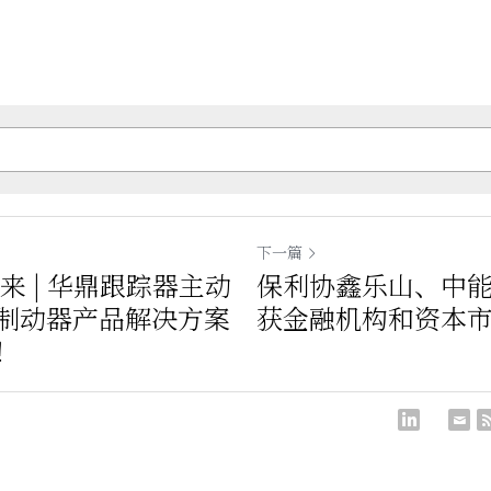
下一篇
来 | 华鼎跟踪器主动
保利协鑫乐山、中
制动器产品解决方案
获金融机构和资本
！