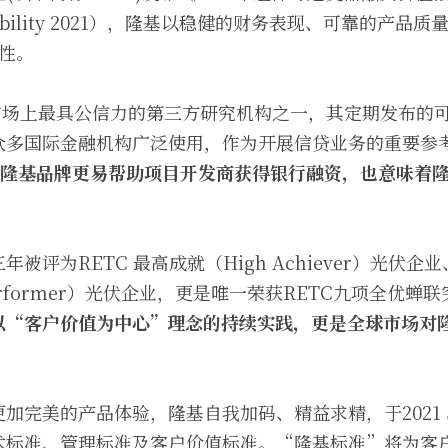
 Bankability 2021），隆基以稳健的财务表现、可靠的
资性。
源市场上最具公信力的第三方研究机构之一，其定期发布的
众多国际金融机构广泛使用，作为开展信贷业务的重要参
隆基
品牌更易帮助项目开发商获得银行融资，也
意味着
。
被评为RETC 最高成就（High Achiever）光伏企
erformer）光伏企业，更是唯一荣获RETC九项全优蝉
以“客户价值为中心”理念的持续实践，更是全球市场对
加完美的产品体验，隆基自我加码、精益求精，于2021 
术标准、管理标准及客户价值标准。“隆基标准”将为客