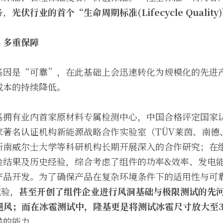
务，
光伏行业
的
首个“生命周期标准(Lifecycle Quali
，多重保障
基因是“可靠”，在此基础上会迅速转化为规模化的先进
成本的持续降低。
基拥有业内首家原材料专属检测中心，中国合格评定国家认
著名认证机构新能源战略合作实验室（TÜV莱茵、南德、
新南威尔士大学等科研机构长期开展深入的合作研究；在
验结果及历史经验，综合考虑了组件的功率&效率、发电
产品开发。为了确保产品在复杂环境条件下的适用性与可
试验，
甚至开创了组件企业进行风洞基础与极限测试的先
飓风
；
而在冰雹测试中，隆基更是将测试冰雹尺寸放大至3
候的能力。