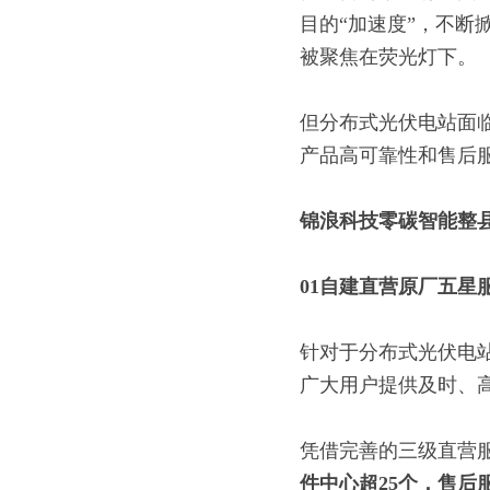
目的“加速度”，不
被聚焦在荧光灯下。
但分布式光伏电站面
产品高可靠性和售后
锦浪科技零碳智能整
01
自建直营
原厂五星
针对于分布式光伏电
广大用户提供及时、
凭借完善的三级直营
件中心超
25
个，售后