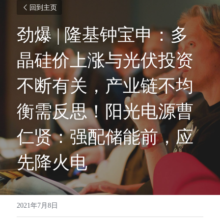
回到主页
劲爆 | 隆基钟宝申：多
晶硅价上涨与光伏投资
不断有关，产业链不均
衡需反思！阳光电源曹
仁贤：强配储能前，应
先降火电
2021年7月8日