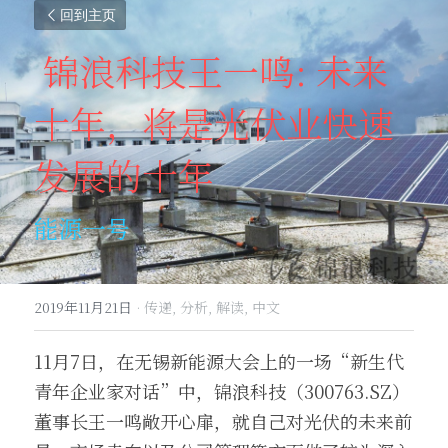
回到主页
锦浪科技王一鸣: 未来
十年，将是光伏业快速
发展的十年
能源一号
2019年11月21日
·
传递,
分析,
解读,
中文
11月7日，在无锡新能源大会上的一场“新生代
青年企业家对话”中，锦浪科技（300763.SZ）
董事长王一鸣敞开心扉，就自己对光伏的未来前