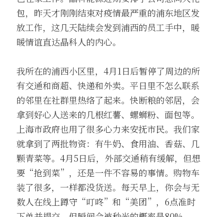
包，昨天才刚刚结束对疫情最严重的浦东地区发
放工作，这几天陆续会发到浦西的员工手中，暖
暖情谊直达晶科人的内心。
我所在的浦西小区里，4月1日后暂停了周边的所
有交通和商超、快递和外卖。平日里不怎么联系
的邻里在社群里热络了起来。快断粮的邻居，会
拿到好心人送来的几根红薯、螺蛳粉、面包等。
上海市政府也用了很多心力来安抚市民。我们家
就拿到了两批物资：有牛奶、食用油、香菇、几
颗青菜等。4月5日后，外部交通稍有缓解，但想
要“抢到菜”，还是一件不容易的事情。购物车
装了很多，一样都没货送。每天早上，你会与无
数人在线上蹲守“叮咚”和“美团”，6点准时
下单并提交，但瞬间会被秒光的概率是80%。