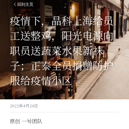
回到主页
疫情下，晶科上海给员
工送整鸡，阳光电源向
职员送蔬菜水果新袜
子；正泰全员捐赠防护
服给疫情小区
2022年4月24日
原创 一号团队