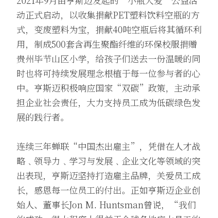
2021年9月由亨斯迈发起的“小瓶大爱”公益活
动正式启动，以收集捐献PET塑料饮料空瓶的方
式，变废塑料为宝，捐献40吨空瓶后将其循环利
用，制成500套含再生聚酯纤维的环保校服捐赠
贵州毕节山区小学，给孩子们送去一份温暖的同
时也将可持续发展理念根植于每一位参与者的心
中。亨斯迈积极响应国家“双碳”政策，主动承
担企业社会责任，大力支持员工成为低碳绿色发
展的践行者。
连续三年蝉联“中国杰出雇主”，凭借在人才战
略﹑领导力﹑学习与发展﹑企业文化等领域的突
出表现，亨斯迈坚持打造雇主品牌，关爱员工成
长，感恩每一位员工的付出。正如亨斯迈企业创
始人、董事长Jon M. Huntsman曾说，“我们