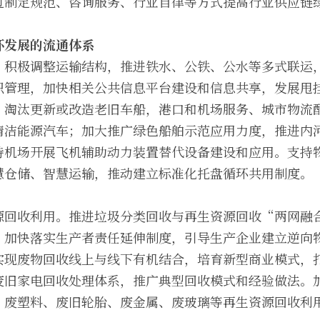
过制定规范、咨询服务、行业自律等方式提高行业供应链
环发展的流通体系
。积极调整运输结构，推进铁水、公铁、公水等多式联运
织管理，加快相关公共信息平台建设和信息共享，发展甩
，淘汰更新或改造老旧车船，港口和机场服务、城市物流
清洁能源汽车；加大推广绿色船舶示范应用力度，推进内
持机场开展飞机辅助动力装置替代设备建设和应用。支持
慧仓储、智慧运输，推动建立标准化托盘循环共用制度。
源回收利用。推进垃圾分类回收与再生资源回收“两网融
。加快落实生产者责任延伸制度，引导生产企业建立逆向
实现废物回收线上与线下有机结合，培育新型商业模式，
废旧家电回收处理体系，推广典型回收模式和经验做法。
、废塑料、废旧轮胎、废金属、废玻璃等再生资源回收利