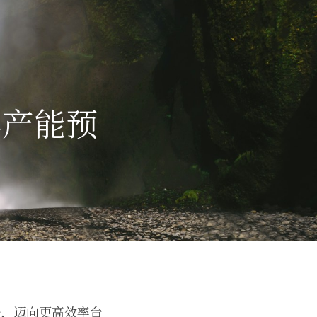
年产能预
势，迈向更高效率台