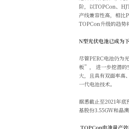
阶，以TOPCon、
产线兼容性高，相比PE
TOPCon升级的趋
N
型光伏电池已成为
尽管PERC电池仍为
板”， 进一步挖潜的
大，且具有双面率高
一代电池技术。
据悉截止至2021年
基股份3.55GW和晶澳
TOPCon
电池量产效率