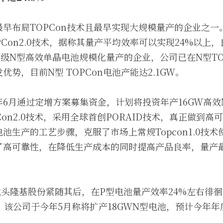
早布局TOPCon技术且最早实现大规模量产的企业之一。2
PCon2.0技术，据称其量产平均效率可以实现24%以上
级N型高效单晶电池规模化量产的企业，公司已在N型TOP
势，目前N型 TOPCon电池产能达2.1GW。
6月通过定增方案募集资金，计划将投资年产16GW高效
Con2.0技术，采用全球首创PORAID技术，真正做到
池生产的工艺步骤，克服了市场上常规Topcon1.0技术
了高可靠性，在降低生产成本的同时提高产品良率，量产最
龙头隆基股份紧随其后，在P型电池量产效率24%左右徘
码。该公司于今年5月称将扩产18GWN型电池，预计今年年