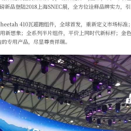
磅新品登陆2018上海SNEC展，全方位诠释品牌实力，
eetah 410瓦超跑组件，全球首发，重新定义市场标准
应用新想象；全系列半片组件，平价上网时代新标杆；金
造的专用产品，尽显尊贵祥瑞。