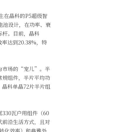
诞生在晶科的P5超级智
及电池设计，在功率、衰
标杆。目前，晶科
率达到20.38%，特
为市场的“宠儿”。半
常规组件，半片平均功
，晶科单晶72片半片组
30瓦户用组件（60
代前沿生活方式，且对
%转化效率）和典雅外