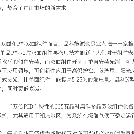
贵，契合了户用市场的新需求。
型双面和P型双面组件而言，晶科能源也是业内唯一一家
瓦单晶P型72片双面组件再次用技术刷新了人们对于组件
近水平的倾角安装，而双面组件开创了垂直安装先河，可
了应用领域，可创新性应用于高架护栏、玻璃屋、阳光房
式支架，比单面组件，能提高5-25%的发电量。晶科N型
性，同时更低衰减。
、“双倍PID”特性的335瓦晶科黑硅多晶双玻组件也
保护，尤其适用于潮热地区，为系统在极端气候下稳定运
代、需求升华已经成为新时代下对我国光伏产业加速发展