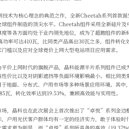
冲刺技术为核心理念的典范之作，全新Cheetah系列首款
球组件制造的顶尖水平。Cheetah组件采用全新硅片
靠度等各方面均处于业内领先地位，成为了超跑组件的新
件最高功率可达410瓦，比同类产品高出30瓦之多，组件转化效
术门槛以及应对全球竞价上网大型电站项目应用需求。
为平价上网时代的旗舰产品，晶科能源半片系列组件已成
高性价比以及对阴影遮挡等负面环境影响最小。相比同类
适用于地面、分布式、户用市场等多种场景应用环境。其中
85瓦，转化效率达到19.53%，兼顾高效能与实用性。
场，晶科也在此次展会上首次推出了“卓悦”系列金边框3
示，户用光伏客户群体均有一定的经济实力，敢于体验时
需求更为明显，而“卓悦”系列所具备的高效（19.37