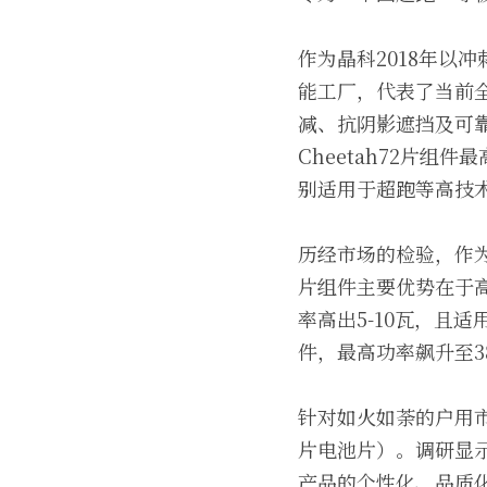
作为晶科2018年以
能工厂，代表了当前全
减、抗阴影遮挡及可
Cheetah72片组
别适用于超跑等高技
历经市场的检验，作
片组件主要优势在于
率高出5-10瓦，且
件，最高功率飙升至3
针对如火如荼的户用市
片电池片）。调研显
产品的个性化、品质化