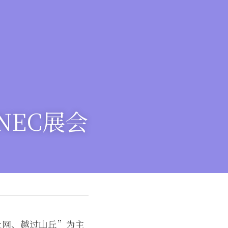
NEC展会
上网、越过山丘”为主