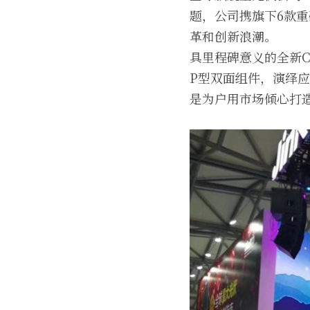
题，公司携旗下6款重
革和创新浪潮。
具里程碑意义的全新Ch
P型双面组件，演绎
是为户用市场倾心打