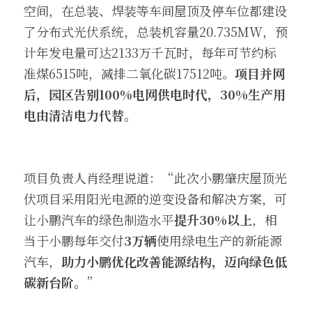
空间，在总装、焊装等车间屋顶及停车位都建设
了分布式光伏系统，总装机容量20.735MW，预
计年发电量可达2133万千瓦时，每年可节约标
准煤6515吨，减排二氧化碳17512吨。
项
目并网
后，园区告别100%电网供电时代，30%生产用
电由清洁电力代替。
项目负责人肖经理说道：“此次小鹏肇庆屋顶光
伏项目采用阳光电源的逆变设备和解决方案，可
让小鹏汽车的绿色制造水平
提升30%以上
，相
当于小鹏每年交付
3万辆
使用绿电生产的新能源
汽车，
助力小鹏优化改善能源结构，迈向绿色低
碳新台阶。
”