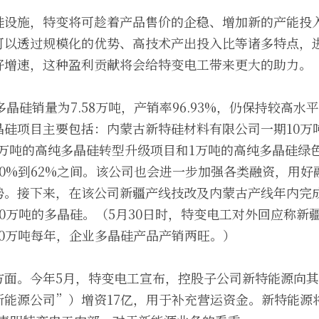
硅设施，特变将可趁着产品售价的企稳、增加新的产能投
可以透过规模化的优势、高技术产出投入比等诸多特点，
好增速，这种盈利贡献将会给特变电工带来更大的助力。
多晶硅销量为7.58万吨，产销率96.93%，仍保持较高水平
晶硅项目主要包括：内蒙古新特硅材料有限公司一期10万
4万吨的高纯多晶硅转型升级项目和1万吨的高纯多晶硅绿
0%到62%之间。该公司也会进一步加强各类融资，用好
势。接下来，在该公司新疆产线技改及内蒙古产线年内完
0万吨的多晶硅。（5月30日时，特变电工对外回应称新
10万吨每年，企业多晶硅产品产销两旺。）
方面。今年5月，特变电工宣布，控股子公司新特能源向
新能源公司”）增资17亿，用于补充营运资金。新特能源