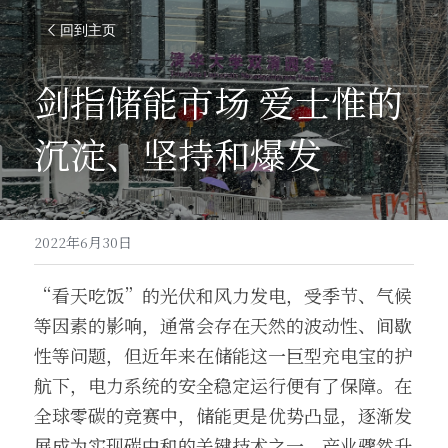
回到主页
剑指储能市场 爱士惟的
沉淀、坚持和爆发
2022年6月30日
“看天吃饭”的光伏和风力发电，受季节、气候
等因素的影响，通常会存在天然的波动性、间歇
性等问题，但近年来在储能这一巨型充电宝的护
航下，电力系统的安全稳定运行便有了保障。在
全球零碳的竞赛中，储能更是优势凸显，逐渐发
展成为实现碳中和的关键技术之一，产业骤然升