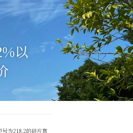
2%以
价
为218.2的硅片售