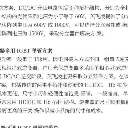
决方案，DC/DC 升压电路包括 3 种拓扑结构，分别为全
结构的光伏阵列电压为小于等于 60V，英飞凌提供了分
阵列电压为 600V 或 1000V，可以选择分立器件或
阵列电压为 1500V，采取分立器件解决方 案。
器多用
 IGBT 
单管方案
功率一般低于 15kW。因电网接入方式不同，组串式逆变器 
V 三相组串式逆变器。户用光伏逆变器多采用单相 组串式逆
 DC/AC 逆变阶段，英飞凌主要采取分立器件方案。在该
方案，包括传统的两电平拓扑和创新的 HERIC、 H6 和
成本更低、尺寸小巧和轻便性而饱受 青睐。 一般而言，
，通常采用 HERIC 和 H6 拓扑 结构。逆变器的尺寸和
需要更高的开关 操作以减小系统的尺寸和成本。
变器可选
 IGBT 
单管或模块