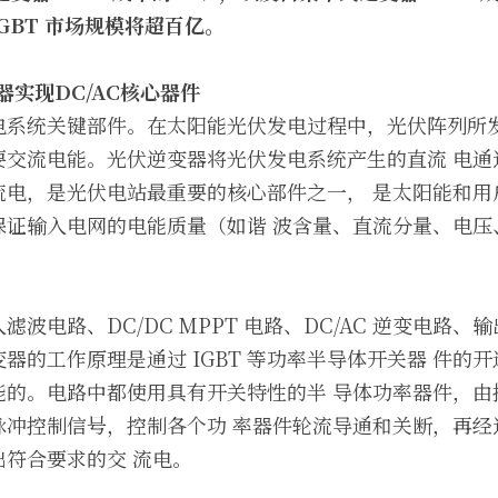
IGBT 
市场规模将超百亿。
器实现
DC/AC
核心器件
电系统关键部件。在太阳能光伏发电过程中，光伏阵列所发
要交流电能。光伏逆变器将光伏发电系统产生的直流 电通
流电，是光伏电站最重要的核心部件之一， 是太阳能和用
保证输入电网的电能质量（如谐 波含量、直流分量、电压
波电路、DC/DC MPPT 电路、DC/AC 逆变电路、
器的工作原理是通过 IGBT 等功率半导体开关器 件的
能的。电路中都使用具有开关特性的半 导体功率器件，由
脉冲控制信号，控制各个功 率器件轮流导通和关断，再经
符合要求的交 流电。