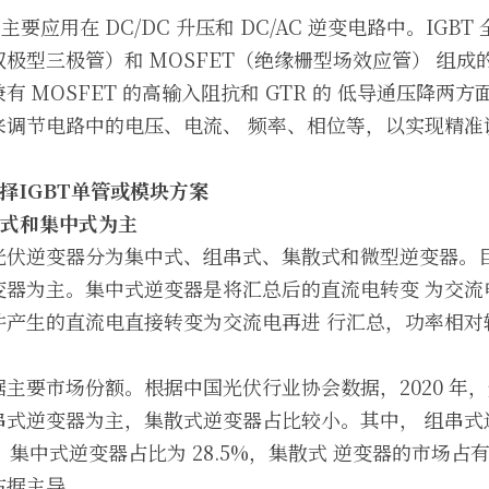
主要应用在 DC/DC 升压和 DC/AC 逆变电路中。IGB
（双极型三极管）和 MOSFET（绝缘栅型场效应管） 组
 MOSFET 的高输入阻抗和 GTR 的 低导通压降两
来调节电路中的电压、电流、 频率、相位等，以实现精准
择
IGBT
单管或模块方案
式和集中式为主
光伏逆变器分为集中式、组串式、集散式和微型逆变器。目
变器为主。集中式逆变器是将汇总后的直流电转变 为交流
件产生的直流电直接转变为交流电再进 行汇总，功率相对
主要市场份额。根据中国光伏行业协会数据，2020 年，
串式逆变器为主，集散式逆变器占比较小。其中， 组串式
%，集中式逆变器占比为 28.5%，集散式 逆变器的市场占有
占据主导。