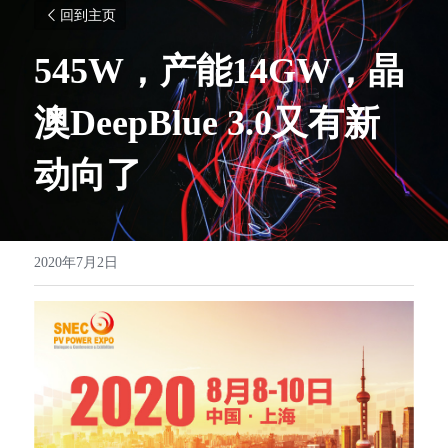
回到主页
545W，产能14GW，
晶
澳
DeepBlue 3.0又有新
动向了
2020年7月2日