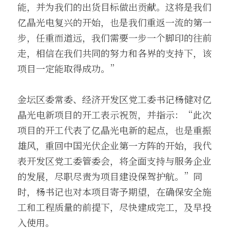
能，并为我们的出货目标做出贡献。这将是我们
亿晶光电复兴的开始，也是我们重返一流的第一
步，任重而道远，我们需要一步一个脚印的往前
走，相信在我们共同的努力和各界的支持下，该
项目一定能取得成功。”
金坛区委常委、经济开发区党工委书记杨健对亿
晶光电新项目的开工表示祝贺，并指示：“此次
项目的开工代表了亿晶光电新的起点，也是重振
雄风，重回中国光伏企业第一方阵的开始，我代
表开发区党工委管委会，将全面支持与服务企业
的发展，尽职尽责为项目建设保驾护航。”同
时，杨书记也对本项目寄予期望，在确保安全施
工和工程质量的前提下，尽快建成完工，及早投
入使用。