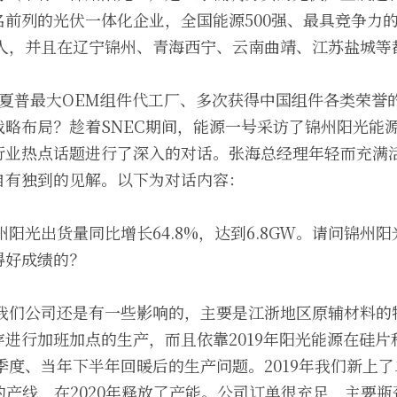
名前列的光伏一体化企业，全国能源500强、最具竞争力
余人，并且在辽宁锦州、青海西宁、云南曲靖、江苏盐城等
本夏普最大OEM组件代工厂、多次获得中国组件各类荣誉
战略布局？趁着SNEC期间，能源一号采访了锦州阳光能
行业热点话题进行了深入的对话。张海总经理年轻而充满
自有独到的见解。以下为对话内容：
锦州阳光出货量同比增长64.8%，达到6.8GW。请问锦州
得好成绩的？
对我们公司还是有一些影响的，主要是江浙地区原辅材料
进行加班加点的生产，而且依靠2019年阳光能源在硅片
二季度、当年下半年回暖后的生产问题。2019年我们新上
W的产线，在2020年释放了产能。公司订单很充足，主要