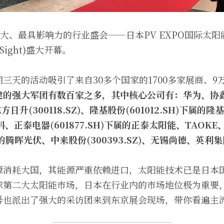
最大、最具影响力的行业盛会——日本PV EXPO国际太
 Sight)盛大开幕。
三天的活动吸引了来自30多个国家的1700多家展商、9
建的强大军团有数百家之多，其中核心公司有：华为、协
东方日升(300118.SZ)、隆基股份(601012.SH)下属
晶科、正泰电器(601877.SH)下属的正泰太阳能、TAOK
下属的腾晖光伏、中来股份(300393.SZ)、无锡尚德、英利
源消耗大国，其能源严重依赖进口，太阳能技术已是日本
球第二大太阳能市场，日本在行业内的市场地位极为重要
号也派出了强大的采访团来到东京展会现场，带你看遍主