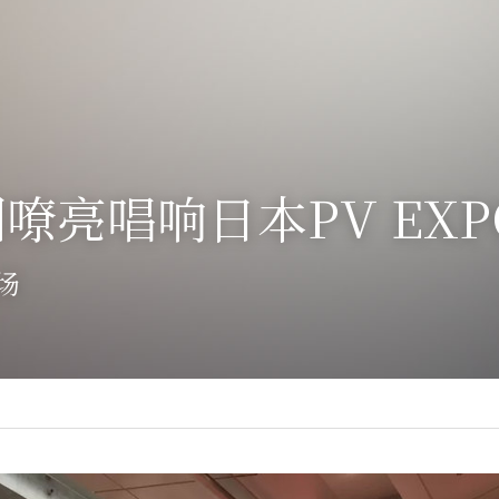
嘹亮唱响日本PV EX
场